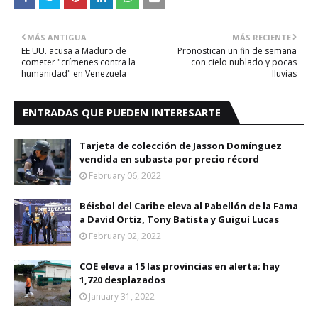
MÁS ANTIGUA
MÁS RECIENTE
EE.UU. acusa a Maduro de
Pronostican un fin de semana
cometer "crímenes contra la
con cielo nublado y pocas
humanidad" en Venezuela
lluvias
ENTRADAS QUE PUEDEN INTERESARTE
Tarjeta de colección de Jasson Domínguez
vendida en subasta por precio récord
February 06, 2022
Béisbol del Caribe eleva al Pabellón de la Fama
a David Ortiz, Tony Batista y Guiguí Lucas
February 02, 2022
COE eleva a 15 las provincias en alerta; hay
1,720 desplazados
January 31, 2022