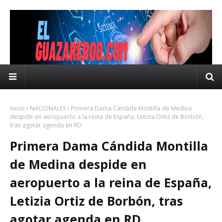
Inicio
NACIONALES
Primera Dama Cándida Montilla de Medina
despide en aeropuerto a la reina de España, Letizia Ortiz de Borbón,
tras agotar agenda en RD
Primera Dama Cándida Montilla
de Medina despide en
aeropuerto a la reina de España,
Letizia Ortiz de Borbón, tras
agotar agenda en RD