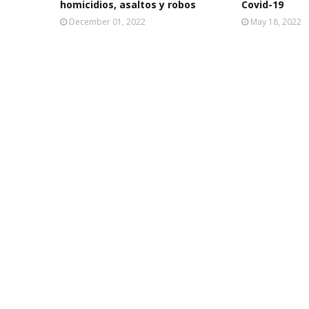
homicidios, asaltos y robos
Covid-19
December 01, 2022
May 18, 2022