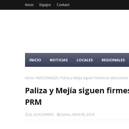
Inicio
Equipo
Contact
INICIO
NOTICIAS
LOCALES
REGIONALES
Inicio
NACIONALES
Paliza y Mejía siguen firmes en elecciones
Paliza y Mejía siguen firme
PRM
EL GUAZARERO
Lunes, Abril 09, 2018