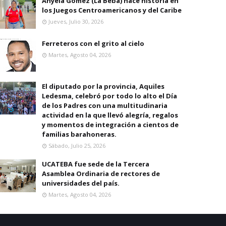
Anyela Gomez (La Beba) hace historia en
los Juegos Centroamericanos y del Caribe
Jueves, Julio 30, 2026
Ferreteros con el grito al cielo
Martes, Agosto 04, 2026
El diputado por la provincia, Aquiles
Ledesma, celebró por todo lo alto el Día
de los Padres con una multitudinaria
actividad en la que llevó alegría, regalos
y momentos de integración a cientos de
familias barahoneras.
Sábado, Julio 25, 2026
UCATEBA fue sede de la Tercera
Asamblea Ordinaria de rectores de
universidades del país.
Martes, Agosto 04, 2026