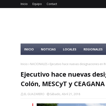
Inicio
Equipo
Contact
INICIO
NOTICIAS
LOCALES
REGIONALES
Inicio
NACIONALES
Ejecutivo hace nuevas designaciones en 
Ejecutivo hace nuevas des
Colón, MESCyT y CEAGANA
EL GUAZARERO
Sábado, Abril 21, 2018