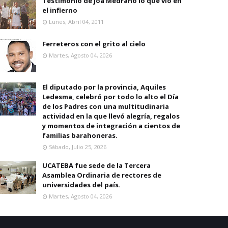
Testimonio de joa Medrano lo que vio en
el infierno
Lunes, Abril 04, 2011
Ferreteros con el grito al cielo
Martes, Agosto 04, 2026
El diputado por la provincia, Aquiles
Ledesma, celebró por todo lo alto el Día
de los Padres con una multitudinaria
actividad en la que llevó alegría, regalos
y momentos de integración a cientos de
familias barahoneras.
Sábado, Julio 25, 2026
UCATEBA fue sede de la Tercera
Asamblea Ordinaria de rectores de
universidades del país.
Martes, Agosto 04, 2026