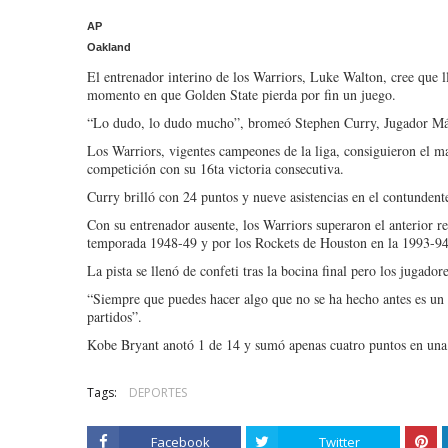
AP
Oakland
El entrenador interino de los Warriors, Luke Walton, cree que l
momento en que Golden State pierda por fin un juego.
“Lo dudo, lo dudo mucho”, bromeó Stephen Curry, Jugador Más
Los Warriors, vigentes campeones de la liga, consiguieron el mar
competición con su 16ta victoria consecutiva.
Curry brilló con 24 puntos y nueve asistencias en el contundent
Con su entrenador ausente, los Warriors superaron el anterior r
temporada 1948-49 y por los Rockets de Houston en la 1993-94
La pista se llenó de confeti tras la bocina final pero los jugado
“Siempre que puedes hacer algo que no se ha hecho antes es un 
partidos”.
Kobe Bryant anotó 1 de 14 y sumó apenas cuatro puntos en una 
Tags:
DEPORTES
Facebook
Twitter