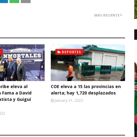
MÁS RECIENTE
S
DEPORTES
ribe eleva al
COE eleva a 15 las provincias en
a Fama a David
alerta; hay 1,720 desplazados
atista y Guiguí
January 31, 2022
022