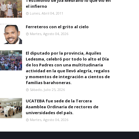
Testimonio de joa Medrano lo que vio en
el infierno
Lunes, Abril 04, 2011
Ferreteros con el grito al cielo
Martes, Agosto 04, 2026
El diputado por la provincia, Aquiles
Ledesma, celebró por todo lo alto el Día
de los Padres con una multitudinaria
actividad en la que llevó alegría, regalos
y momentos de integración a cientos de
familias barahoneras.
Sábado, Julio 25, 2026
UCATEBA fue sede de la Tercera
Asamblea Ordinaria de rectores de
universidades del país.
Martes, Agosto 04, 2026