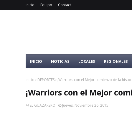
Inicio
Equipo
Contact
INICIO
NOTICIAS
LOCALES
REGIONALES
Inicio
DEPORTES
¡Warriors con el Mejor comienzo de la histor
¡Warriors con el Mejor comi
EL GUAZARERO
Jueves, Noviembre 26, 2015