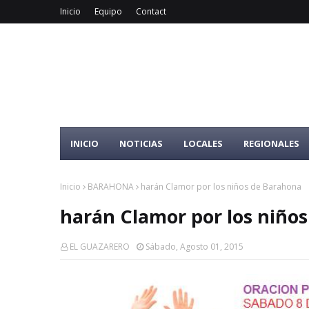
Inicio
Equipo
Contact
INICIO
NOTICIAS
LOCALES
REGIONALES
Inicio
BARAHONA
harán Clamor por los niños de Barahona
harán Clamor por los niño
EL GUAZARERO
Sábado, Agosto 01, 2015