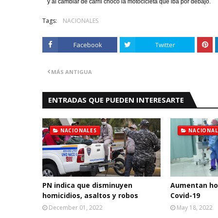
y al cambiar de carril chocó la motocicleta que iba por debajo.
_
s
Tags:
NACIONALES
h
a
Facebook
Twitter
r
e
MÁS ANTIGUA
ENTRADAS QUE PUEDEN INTERESARTE
NACIONALES
NACIONAL
PN indica que disminuyen
Aumentan hos
homicidios, asaltos y robos
Covid-19
December 01, 2022
May 18, 2022