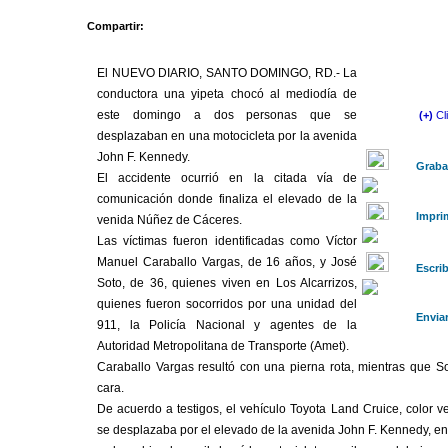
S
S
S
S
S
S
S
Compartir:
h
h
h
h
h
h
h
a
a
a
a
a
a
a
El NUEVO DIARIO, SANTO DOMINGO, RD.- La
r
r
r
r
r
r
r
conductora una yipeta chocó al mediodía de
e
e
e
e
e
e
e
este domingo a dos personas que se
(+)
Cl
o
o
o
o
o
o
o
desplazaban en una motocicleta por la avenida
n
n
n
n
n
n
n
John F. Kennedy.
f
t
g
e
d
d
s
Grabar
El accidente ocurrió en la citada vía de
a
w
o
m
i
e
t
comunicación donde finaliza el elevado de la
c
i
o
a
g
l
u
Imprim
venida Núñez de Cáceres.
e
t
g
i
g
i
m
Las víctimas fueron identificadas como Víctor
b
t
l
l
c
b
Manuel Caraballo Vargas, de 16 años, y José
Escri
o
e
e
i
l
Soto, de 36, quienes viven en Los Alcarrizos,
o
r
_
o
e
quienes fueron socorridos por una unidad del
k
p
u
u
Envia
911, la Policía Nacional y agentes de la
l
s
p
Autoridad Metropolitana de Transporte (Amet).
u
o
Caraballo Vargas resultó con una pierna rota, mientras que So
s
n
cara.
o
De acuerdo a testigos, el vehículo Toyota Land Cruice, color 
n
se desplazaba por el elevado de la avenida John F. Kennedy, en
e