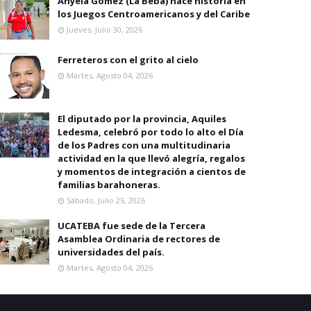
Anyela Gomez (La Beba) hace historia en
los Juegos Centroamericanos y del Caribe
Jueves, Julio 30, 2026
Ferreteros con el grito al cielo
Martes, Agosto 04, 2026
El diputado por la provincia, Aquiles
Ledesma, celebró por todo lo alto el Día
de los Padres con una multitudinaria
actividad en la que llevó alegría, regalos
y momentos de integración a cientos de
familias barahoneras.
Sábado, Julio 25, 2026
UCATEBA fue sede de la Tercera
Asamblea Ordinaria de rectores de
universidades del país.
Martes, Agosto 04, 2026