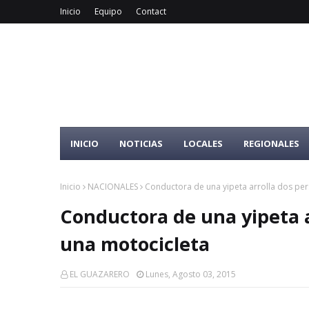
Inicio
Equipo
Contact
INICIO
NOTICIAS
LOCALES
REGIONALES
Inicio
NACIONALES
Conductora de una yipeta arrolla dos pe
Conductora de una yipeta 
una motocicleta
EL GUAZARERO
Lunes, Agosto 03, 2015