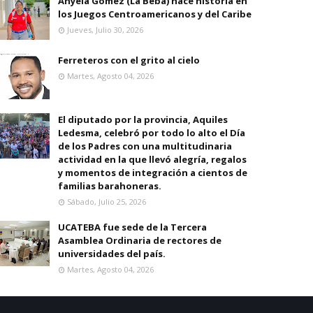
Anyela Gomez (La Beba) hace historia en
los Juegos Centroamericanos y del Caribe
Jueves, Julio 30, 2026
Ferreteros con el grito al cielo
Martes, Agosto 04, 2026
El diputado por la provincia, Aquiles
Ledesma, celebró por todo lo alto el Día
de los Padres con una multitudinaria
actividad en la que llevó alegría, regalos
y momentos de integración a cientos de
familias barahoneras.
Sábado, Julio 25, 2026
UCATEBA fue sede de la Tercera
Asamblea Ordinaria de rectores de
universidades del país.
Martes, Agosto 04, 2026