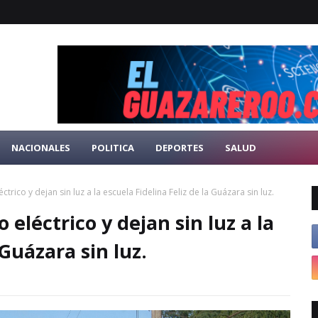
NACIONALES
POLITICA
DEPORTES
SALUD
rico y dejan sin luz a la escuela Fidelina Feliz de la Guázara sin luz.
eléctrico y dejan sin luz a la
 Guázara sin luz.