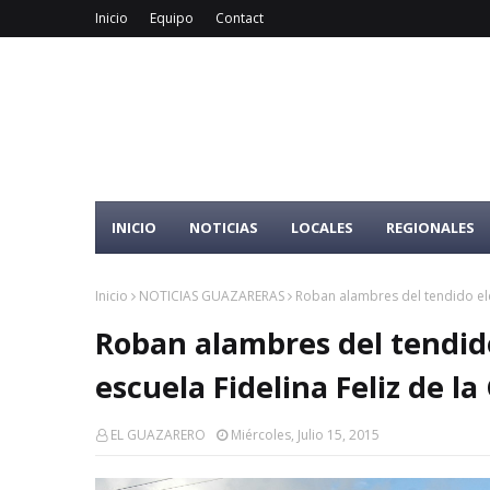
Inicio
Equipo
Contact
INICIO
NOTICIAS
LOCALES
REGIONALES
Inicio
NOTICIAS GUAZARERAS
Roban alambres del tendido eléct
Roban alambres del tendido 
escuela Fidelina Feliz de la
EL GUAZARERO
Miércoles, Julio 15, 2015