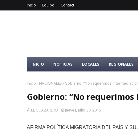
Inicio
Equipo
Contact
INICIO
NOTICIAS
LOCALES
REGIONALES
Inicio
NACIONALES
Gobierno: ‘‘No requerimos intermediación
Gobierno: ‘‘No requerimos 
EL GUAZARERO
Jueves, Julio 30, 2015
AFIRMA POLÍTICA MIGRATORIA DEL PAÍS Y S