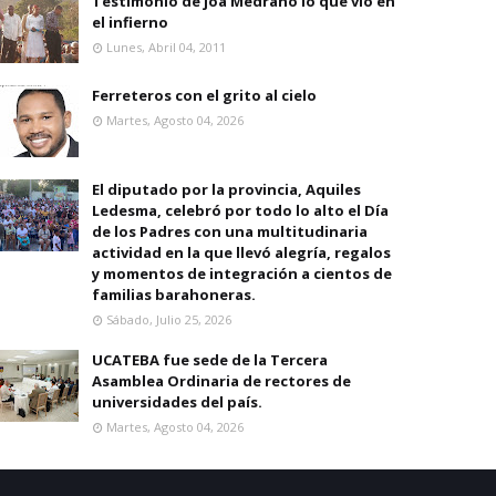
Testimonio de joa Medrano lo que vio en
el infierno
Lunes, Abril 04, 2011
Ferreteros con el grito al cielo
Martes, Agosto 04, 2026
El diputado por la provincia, Aquiles
Ledesma, celebró por todo lo alto el Día
de los Padres con una multitudinaria
actividad en la que llevó alegría, regalos
y momentos de integración a cientos de
familias barahoneras.
Sábado, Julio 25, 2026
UCATEBA fue sede de la Tercera
Asamblea Ordinaria de rectores de
universidades del país.
Martes, Agosto 04, 2026