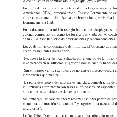
A continuación el comunicado íntegro que leyó Navarro:
En el día de hoy el Secretario General de la Organización de lo
Americanos (OEA), presentó ante el Consejo Permanente de esa
el informe de una misión técnica de observación que visitó a la
Dominicana y a Haití.
En su documento la misión recogió las acciones desplegadas, lo
quienes compartió, así como los lugares que visitaron. Al conclu
de la OEA hace una serie de observaciones y recomendaciones.
Luego de tomar conocimiento del informe, el Gobierno domini
hacer las siguientes precisiones:
-Reconoce la labor técnica realizada por el equipo de la misión
involucrados en la situación migratoria dominicana, y haber desc
-Sin embargo, verifica también que no existe correspondencia en
y propuestas que plantea.
-La parte descriptiva del informe es una clara demostración de 
la República Dominicana son falsas e infundadas, en específico l
violaciones sistemáticas de derechos humanos.
Sin embargo, las conclusiones y recomendaciones parten de pre
mencionada “situación humanitaria” y sugiriendo la necesidad d
migratorias”.
La República Dominicana reafirma que no ha solicitado ni requi