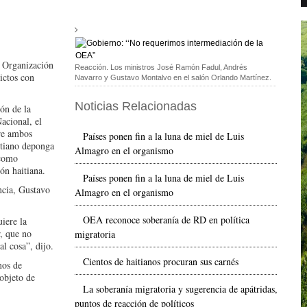
a Organización
Reacción. Los ministros José Ramón Fadul, Andrés
ictos con
Navarro y Gustavo Montalvo en el salón Orlando Martínez.
Noticias Relacionadas
ón de la
acional, el
tre ambos
Países ponen fin a la luna de miel de Luis
itiano deponga
Almagro en el organismo
 como
ón haitiana.
Países ponen fin a la luna de miel de Luis
ncia, Gustavo
Almagro en el organismo
OEA reconoce soberanía de RD en política
iere la
, que no
migratoria
al cosa”, dijo.
Cientos de haitianos procuran sus carnés
mos de
objeto de
La soberanía migratoria y sugerencia de apátridas,
puntos de reacción de políticos