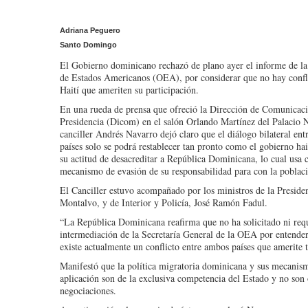
Adriana Peguero
Santo Domingo
El Gobierno dominicano rechazó de plano ayer el informe de l
de Estados Americanos (OEA), por considerar que no hay confl
Haití que ameriten su participación.
En una rueda de prensa que ofreció la Dirección de Comunicaci
Presidencia (Dicom) en el salón Orlando Martínez del Palacio N
canciller Andrés Navarro dejó claro que el diálogo bilateral en
países solo se podrá restablecer tan pronto como el gobierno ha
su actitud de desacreditar a República Dominicana, lo cual usa
mecanismo de evasión de su responsabilidad para con la poblaci
El Canciller estuvo acompañado por los ministros de la Preside
Montalvo, y de Interior y Policía, José Ramón Fadul.
“La República Dominicana reafirma que no ha solicitado ni requ
intermediación de la Secretaría General de la OEA por entender
existe actualmente un conflicto entre ambos países que amerite t
Manifestó que la política migratoria dominicana y sus mecanis
aplicación son de la exclusiva competencia del Estado y no son 
negociaciones.