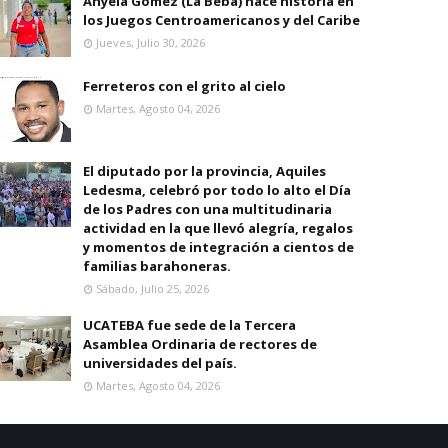
Anyela Gomez (La Beba) hace historia en
los Juegos Centroamericanos y del Caribe
Jueves, Julio 30, 2026
Ferreteros con el grito al cielo
Martes, Agosto 04, 2026
El diputado por la provincia, Aquiles
Ledesma, celebró por todo lo alto el Día
de los Padres con una multitudinaria
actividad en la que llevó alegría, regalos
y momentos de integración a cientos de
familias barahoneras.
Sábado, Julio 25, 2026
UCATEBA fue sede de la Tercera
Asamblea Ordinaria de rectores de
universidades del país.
Martes, Agosto 04, 2026