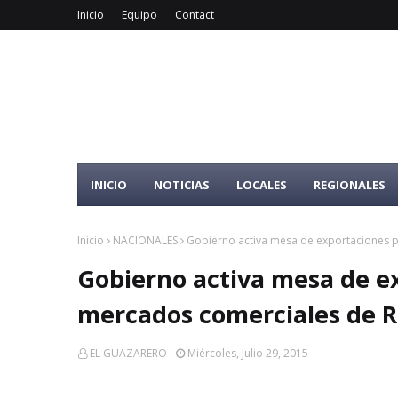
Inicio
Equipo
Contact
INICIO
NOTICIAS
LOCALES
REGIONALES
Inicio
NACIONALES
Gobierno activa mesa de exportaciones p
Gobierno activa mesa de ex
mercados comerciales de 
EL GUAZARERO
Miércoles, Julio 29, 2015