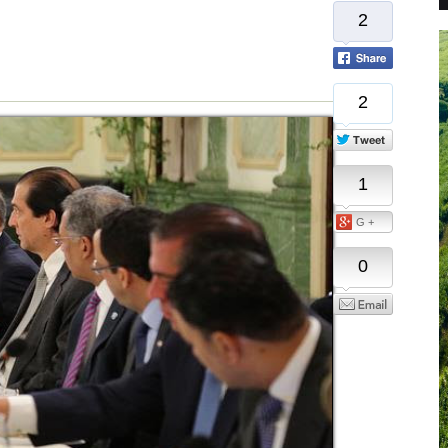
2
2
1
G +
0