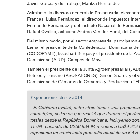
Javier García y de Trabajo, Maritza Hernández.
Asimismo, la directora general de Proindustria, Alexandra
Francas, Luisa Fernández; el director de Impuestos Inte
Fernando Fernández y del Instituto Nacional de Formac
Rafael Ovalles, así como Andrés Van der Horst, del Cons
Del mismo modo, por el sector empresarial participaron 
Lama; el presidente de la Confederación Dominicana d
(CODOPYME), Issachart Burgos y el presidente de la Asoc
Dominicana (AIRD), Campos de Moya.
También el presidente de la Junta Agroempresarial (JAD)
Hoteles y Turismo (ASONAHORES), Simón Suárez y el vi
Dominicana de Cámaras de Comercio y Producción (F
Exportaciones desde 2014
El Gobierno evaluó, entre otros temas, una propuesta 
estratégica, al tiempo que resaltó que durante el perí
totales desde la República Dominicana, incluyendo zo
11.0%, pasando de US$8,934.94 millones a US$9,919.56
representa un crecimiento promedio anual de un 5.4%.