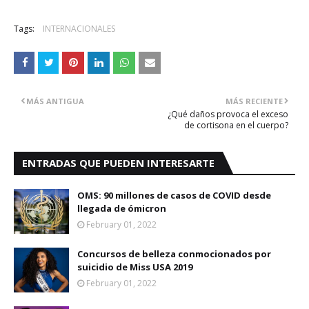
R
e
Tags:
INTERNACIONALES
a
d
m
o
r
e
h
MÁS ANTIGUA
MÁS RECIENTE
e
r
¿Qué daños provoca el exceso
e
de cortisona en el cuerpo?
:
h
t
ENTRADAS QUE PUEDEN INTERESARTE
t
p
:
OMS: 90 millones de casos de COVID desde
/
/
llegada de ómicron
w
February 01, 2022
w
w
.
Concursos de belleza conmocionados por
e
suicidio de Miss USA 2019
l
n
February 01, 2022
u
e