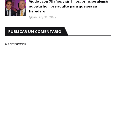
v
Viudo , con 78 años y sin hijos, príncipe alemán
o
adopta hombre adulto para que sea su
h
heredero
e
r
January 31, 2022
a
l
d
PUBLICAR UN COMENTARIO
.
c
o
m
0 Comentarios
/
e
n
t
r
e
t
e
n
i
m
i
e
n
t
o
/
a