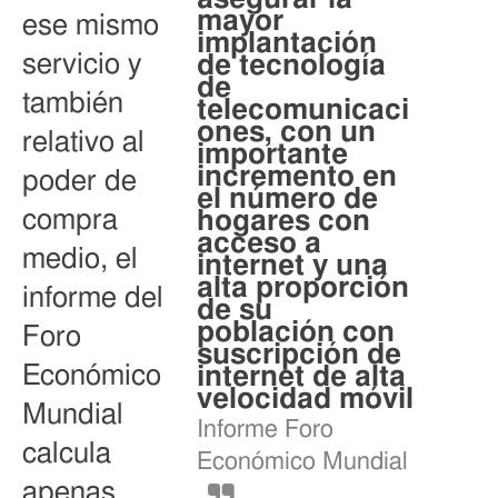
mayor
ese mismo
implantación
servicio y
de tecnología
de
también
telecomunicaci
ones, con un
relativo al
importante
incremento en
poder de
el número de
compra
hogares con
acceso a
medio, el
internet y una
alta proporción
informe del
de su
población con
Foro
suscripción de
Económico
internet de alta
velocidad móvil
Mundial
Informe Foro
calcula
Económico Mundial
apenas