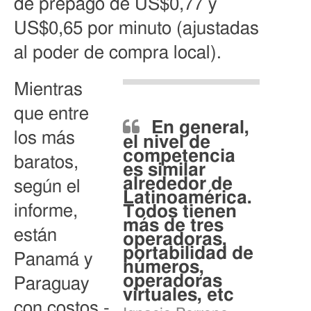
de prepago de US$0,77 y
US$0,65 por minuto (ajustadas
al poder de compra local).
Mientras
que entre
En general,
los más
el nivel de
competencia
baratos,
es similar
alrededor de
según el
Latinoamérica.
informe,
Todos tienen
más de tres
están
operadoras,
portabilidad de
Panamá y
números,
operadoras
Paraguay
virtuales, etc
con costos -